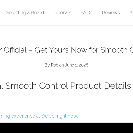
Selecting a Board
Tutorials
FAQs
Reviews
A
 Official – Get Yours Now for Smooth 
By
Rob
on June 1, 2026
al Smooth Control Product Details
ming experience at Swiper right now.