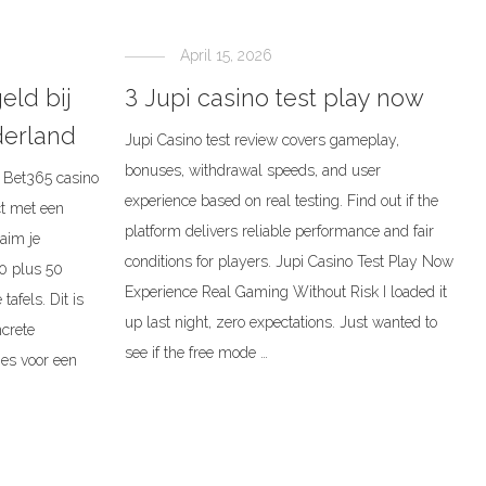
April 15, 2026
eld bij
З Jupi casino test play now
derland
Jupi Casino test review covers gameplay,
bonuses, withdrawal speeds, and user
j Bet365 casino
experience based on real testing. Find out if the
ct met een
platform delivers reliable performance and fair
aim je
conditions for players. Jupi Casino Test Play Now
0 plus 50
Experience Real Gaming Without Risk I loaded it
tafels. Dit is
up last night, zero expectations. Just wanted to
crete
see if the free mode …
ies voor een