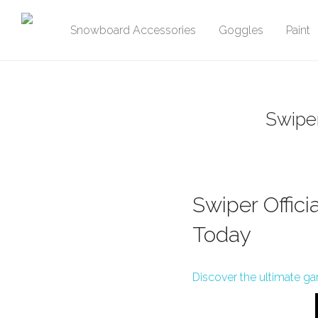
Snowboard Accessories
Goggles
Paint
Swiper
Swiper Offici
Today
Discover the ultimate ga