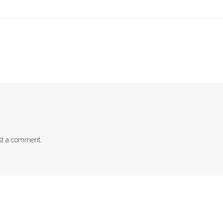
st a comment.